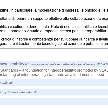
pline, in particolare la modellazione d’impresa, le ontologie, le 
ttano di fornire un supporto effettivo alla collaborazione tra espe
ntifica e culturale denominata “Polo di ricerca scientifica e tecnolo
e laboratorio virtuale europeo di ricerca per l’interoperabilità.
critica di risorse e competenze per sviluppare la ricerca a livell
per garantire il trasferimento tecnologico ad aziende e pubbliche a
nteroperability
http://interop-vlab.eu/events/the-interop-vlab-events/I
tandards – a foundation for Interoperability; promoted by VLA
standing of interoperability standards as a fundamental need
p-vlab.eu/
o
http://www.interop-vlab.it/