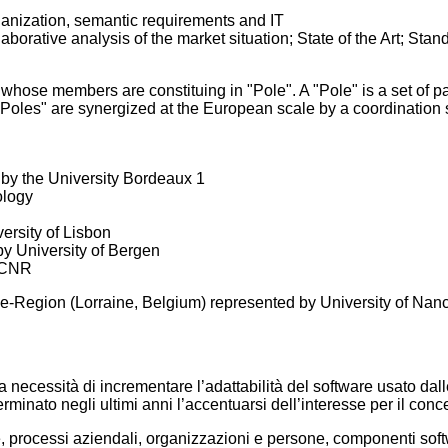
ganization, semantic requirements and IT
orative analysis of the market situation; State of the Art; Stan
members are constituing in "Pole". A "Pole" is a set of partne
 of "Poles" are synergized at the European scale by a coordinat
by the University Bordeaux 1
ology
ersity of Lisbon
y University of Bergen
I-CNR
Region (Lorraine, Belgium) represented by University of Nan
a necessità di incrementare l’adattabilità del software usato dall
rminato negli ultimi anni l’accentuarsi dell’interesse per il conce
e, processi aziendali, organizzazioni e persone, componenti soft