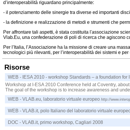
d’interoperabilità riguardano principalmente:
- il potenziamento delle sinergie tra diverse ed importanti disci
- la definizione e realizzazione di metodi e strumenti che perme
Per affrontare tali aspetti, è stata costituita l'associazione scie
Vlab.Eu, una confederazione di poli di ricerca che agiscono com
Per l’Italia, l’Associazione ha la missione di creare una massa 
tecnologici più rilevanti, per l’interoperabilità dei sistemi e 
Risorse
WEB - IESA 2010 - workshop Standards – a foundation for I
Workshop at I-ESA 2010 Conference held at Coventry, about S
The goal of the workshop is to increase awareness and under
WEB - VLAB.eu, laboratorio virtuale europeo
http://www.intero
WEB - VLAB.it, polo Italiano del laboratorio virtuale europe
DOC - VLAB.it, primo workshop, Cagliari 2008