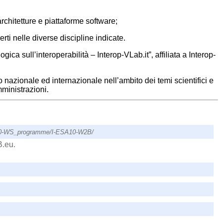
architetture e piattaforme software;
rti nelle diverse discipline indicate.
gica sull’interoperabilità – Interop-VLab.it”, affiliata a Interop-
o nazionale ed internazionale nell’ambito dei temi scientifici e
mministrazioni.
ESA10-WS_programme/I-ESA10-W2B/
B.eu.