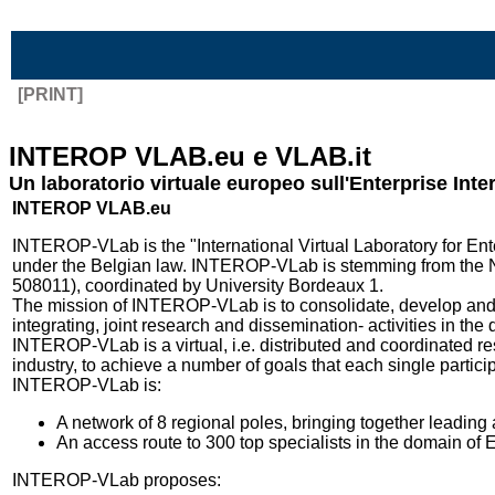
Vai al contenuto
[PRINT]
INTEROP VLAB.eu e VLAB.it
Un laboratorio virtuale europeo sull'Enterprise Inte
INTEROP VLAB.eu
INTEROP-VLab is the "International Virtual Laboratory for Ente
under the Belgian law. INTEROP-VLab is stemming from the N
508011), coordinated by University Bordeaux 1.
The mission of INTEROP-VLab is to consolidate, develop and
integrating, joint research and dissemination- activities in the 
INTEROP-VLab is a virtual, i.e. distributed and coordinated re
industry, to achieve a number of goals that each single partici
INTEROP-VLab is:
A network of 8 regional poles, bringing together leadin
An access route to 300 top specialists in the domain of En
INTEROP-VLab proposes: