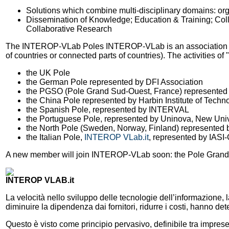
Solutions which combine multi-disciplinary domains: or
Dissemination of Knowledge; Education & Training; Collab
Collaborative Research
The INTEROP-VLab Poles INTEROP-VLab is an association whose 
of countries or connected parts of countries). The activities
the UK Pole
the German Pole represented by DFI Association
the PGSO (Pole Grand Sud-Ouest, France) represented 
the China Pole represented by Harbin Institute of Techn
the Spanish Pole, represented by INTERVAL
the Portuguese Pole, represented by Uninova, New Univ
the North Pole (Sweden, Norway, Finland) represented b
the Italian Pole,
INTEROP VLab.it
, represented by IAS
A new member will join INTEROP-VLab soon: the Pole Grande-
INTEROP VLAB.it
La velocità nello sviluppo delle tecnologie dell’informazione, l
diminuire la dipendenza dai fornitori, ridurre i costi, hanno dete
Questo è visto come principio pervasivo, definibile tra impres