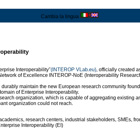
Cambia la lingua
roperability
rprise Interoperability"
(INTEROP VLab.eu)
, officially created
etwork of Excellence INTEROP-NoE (Interoperability Research 
 durably maintain the new European research community founde
domain of Enterprise Interoperability.
search organization, which is capable of aggregating existing an
pant organization could not reach.
g academics, research centers, industrial stakeholders, SMEs, f
terprise Interoperability (EI)