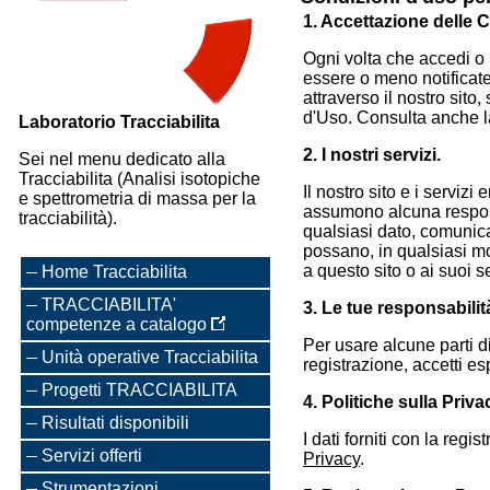
1. Accettazione delle 
Ogni volta che accedi o 
essere o meno notificate 
attraverso il nostro sito
d'Uso. Consulta anche l
Laboratorio Tracciabilita
2. I nostri servizi.
Sei nel menu dedicato alla
Tracciabilita (Analisi isotopiche
Il nostro sito e i servizi
e spettrometria di massa per la
assumono alcuna respons
tracciabilità).
qualsiasi dato, comunicaz
possano, in qualsiasi m
a questo sito o ai suoi 
Home Tracciabilita
TRACCIABILITA'
3. Le tue responsabilità
competenze a catalogo
Per usare alcune parti di
Unità operative Tracciabilita
registrazione, accetti e
Progetti TRACCIABILITA
4. Politiche sulla Priva
Risultati disponibili
I dati forniti con la reg
Servizi offerti
Privacy
.
Strumentazioni