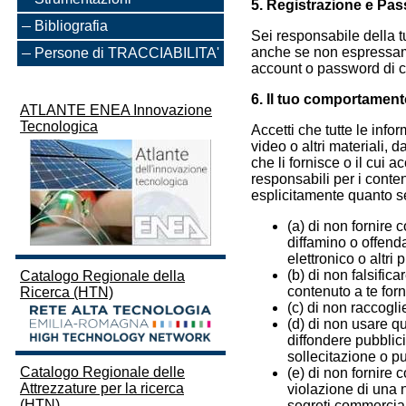
5. Registrazione e Pa
Bibliografia
Sei responsabile della tu
anche se non espressamen
Persone di TRACCIABILITA'
account o password di c
6. Il tuo comportament
ATLANTE ENEA Innovazione
Tecnologica
Accetti che tutte le info
video o altri materiali, 
che li fornisce o il cui 
responsabili per i conten
esplicitamente quanto s
(a) di non fornire
diffamino o offenda
elettronico o altri
(b) di non falsific
Catalogo Regionale della
contenuto a te forn
Ricerca (HTN)
(c) di non raccoglie
(d) di non usare q
diffondere pubblici
sollecitazione o pu
Catalogo Regionale delle
(e) di non fornire
Attrezzature per la ricerca
violazione di una n
(HTN)
segreti commercial