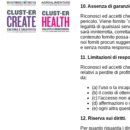
10. Assenza di garanzi
Riconosci ed accetti che 
pericolo. Viene fornito 
legalità di qualsiasi ser
sarà ininterrotta, corret
contenuto fornito possa 
noi forniti procuri sugge
e senza nostra responsabi
11. Limitazioni di respo
Riconosci ed accetti che
relativi a perdite di profi
da:
(a) l'uso o la incap
(b) il costo di otte
(c) l'accesso non a
(d) affermazioni o c
(e) ogni altra quest
12. Riserva sui diritti.
Per quanto riguarda i dir