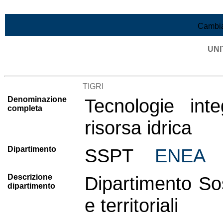
Vai al contenuto
Cambia
UNI
Lista di tutte le unità di ricerca
TIGRI
Denominazione
Tecnologie int
completa
risorsa idrica
Dipartimento
SSPT
ENEA
Descrizione
Dipartimento Sost
dipartimento
e territoriali