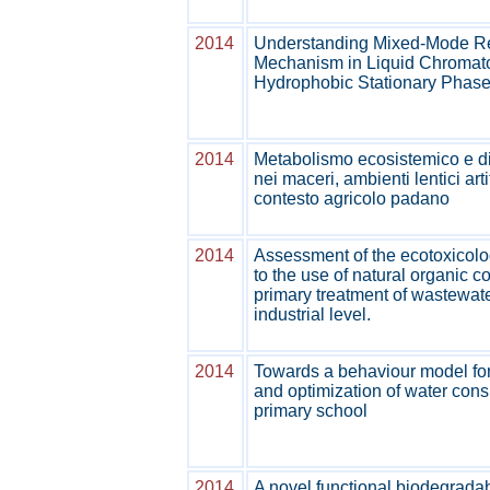
2014
Understanding Mixed-Mode Re
Mechanism in Liquid Chromat
Hydrophobic Stationary Phas
2014
Metabolismo ecosistemico e d
nei maceri, ambienti lentici artif
contesto agricolo padano
2014
Assessment of the ecotoxicolog
to the use of natural organic c
primary treatment of wastewat
industrial level.
2014
Towards a behaviour model for
and optimization of water con
primary school
2014
A novel functional biodegrada