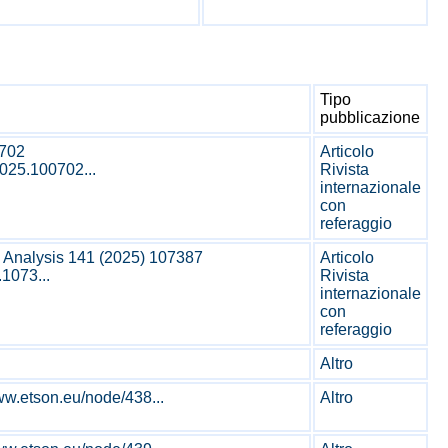
Tipo
pubblicazione
0702
Articolo
2025.100702...
Rivista
internazionale
con
referaggio
 Analysis 141 (2025) 107387
Articolo
.1073...
Rivista
internazionale
con
referaggio
Altro
w.etson.eu/node/438...
Altro