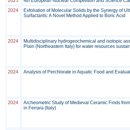
2025
4th European Nuclear Competition and Science Ca
2024
Exfoliation of Molecular Solids by the Synergy of U
Surfactants: A Novel Method Applied to Boric Acid
2024
Multidisciplinary hydrogeochemical and isotopic a
Plain (Northeastern Italy) for water resources sustain
2024
Analysis of Perchlorate in Aquatic Food and Evalu
2024
Archeometric Study of Medieval Ceramic Finds fro
in Ferrara (Italy)