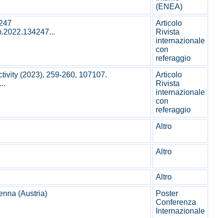
(ENEA)
4247
Articolo
m.2022.134247...
Rivista
internazionale
con
referaggio
tivity (2023), 259-260, 107107.
Articolo
..
Rivista
internazionale
con
referaggio
Altro
Altro
Altro
nna (Austria)
Poster
Conferenza
Internazionale