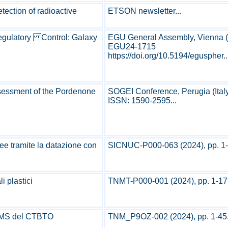
tection of radioactive
ETSON newsletter...
Regulatory Control: Galaxy
EGU General Assembly, Vienna (A
EGU24-1715
https://doi.org/10.5194/eguspher..
ssessment of the Pordenone
SOGEI Conference, Perugia (Italy
ISSN: 1590-2595...
nee tramite la datazione con
SICNUC-P000-063 (2024), pp. 1-3
i plastici
TNMT-P000-001 (2024), pp. 1-17.
e IMS del CTBTO
TNM_P9OZ-002 (2024), pp. 1-45.