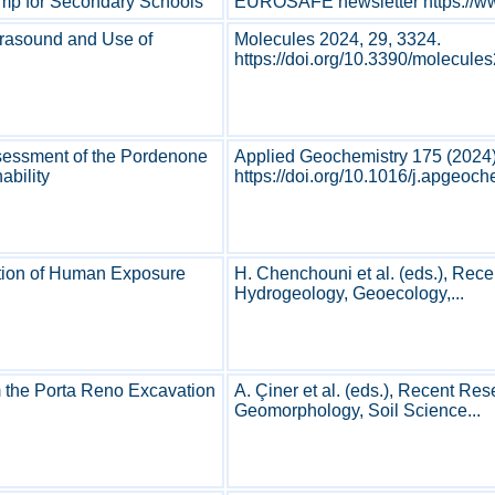
mp for Secondary Schools
EUROSAFE newsletter https://ww
ltrasound and Use of
Molecules 2024, 29, 3324.
https://doi.org/10.3390/molecule
ssessment of the Pordenone
Applied Geochemistry 175 (2024
ability
https://doi.org/10.1016/j.apgeoc
ation of Human Exposure
H. Chenchouni et al. (eds.), Rec
Hydrogeology, Geoecology,...
m the Porta Reno Excavation
A. Çiner et al. (eds.), Recent R
Geomorphology, Soil Science...