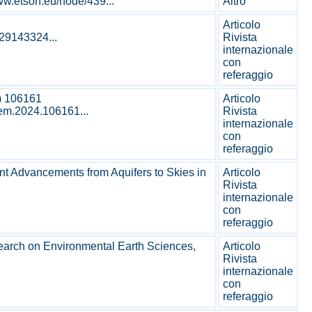
w.etson.eu/node/439...
Altro
Articolo
s29143324...
Rivista
internazionale
con
referaggio
) 106161
Articolo
hem.2024.106161...
Rivista
internazionale
con
referaggio
ent Advancements from Aquifers to Skies in
Articolo
Rivista
internazionale
con
referaggio
esearch on Environmental Earth Sciences,
Articolo
Rivista
internazionale
con
referaggio