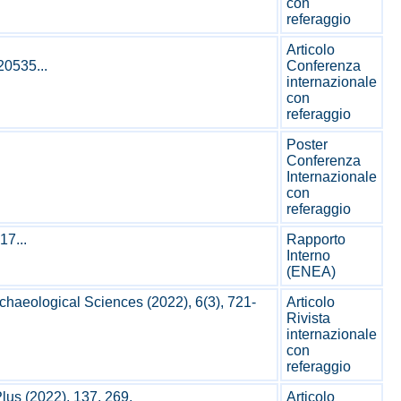
con
referaggio
Articolo
20535...
Conferenza
internazionale
con
referaggio
Poster
Conferenza
Internazionale
con
referaggio
7...
Rapporto
Interno
(ENEA)
chaeological Sciences (2022), 6(3), 721-
Articolo
Rivista
internazionale
con
referaggio
lus (2022), 137, 269.
Articolo