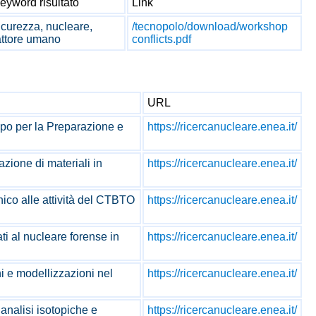
eyword risultato
Link
icurezza, nucleare,
/tecnopolo/download/workshop
attore umano
conflicts.pdf
URL
luppo per la Preparazione e
https://ricercanucleare.enea.it/
azione di materiali in
https://ricercanucleare.enea.it/
cnico alle attività del CTBTO
https://ricercanucleare.enea.it/
gati al nucleare forense in
https://ricercanucleare.enea.it/
ni e modellizzazioni nel
https://ricercanucleare.enea.it/
e analisi isotopiche e
https://ricercanucleare.enea.it/