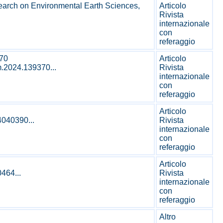
esearch on Environmental Earth Sciences,
Articolo
Rivista
internazionale
con
referaggio
370
Articolo
m.2024.139370...
Rivista
internazionale
con
referaggio
Articolo
4040390...
Rivista
internazionale
con
referaggio
Articolo
0464...
Rivista
internazionale
con
referaggio
Altro