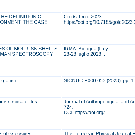
HE DEFINITION OF
Goldschmidt2023
RONMENT: THE CASE
https://doi.org/10.7185/gold2023.
ES OF MOLLUSK SHELLS
IRMA, Bologna (Italy
RAMAN SPECTROSCOPY
23-28 luglio 2023...
organici
SICNUC-P000-053 (2023), pp. 1-1
odern mosaic tiles
Journal of Anthropological and Ar
724.
DOI: https://doi.org/...
 of explosives
The European Physical Journal P