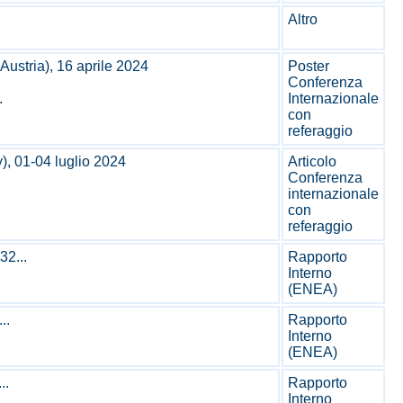
Altro
ustria), 16 aprile 2024
Poster
Conferenza
.
Internazionale
con
referaggio
), 01-04 luglio 2024
Articolo
Conferenza
internazionale
con
referaggio
2...
Rapporto
Interno
(ENEA)
..
Rapporto
Interno
(ENEA)
..
Rapporto
Interno