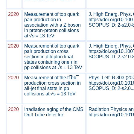
2020
Measurement of top quark
J. High Energ. Phys.
pair production in
https://doi.org/10.1
association with a Z boson
SCOPUS ID: 2-s2.0-8
in proton-proton collisions
at √s = 13 TeV
2020
Measurement of top quark
J. High Energ. Phys.
pair production cross
https://doi.org/10.1
section in dilepton final
SCOPUS ID: 2-s2.0-8
states containing one τ in
pp collisions at √s = 13 TeV
2020
Measurement of the tt ̅bb ̅
Phys. Lett. B 803 (2
production cross section in
https://doi.org/10.10
all-jet final state in pp
SCOPUS ID: 2-s2.0..
collisions at √s = 13 TeV
2020
Irradiation aging of the CMS
Radiation Physics a
Drift Tube detector
https://doi.org/10.10