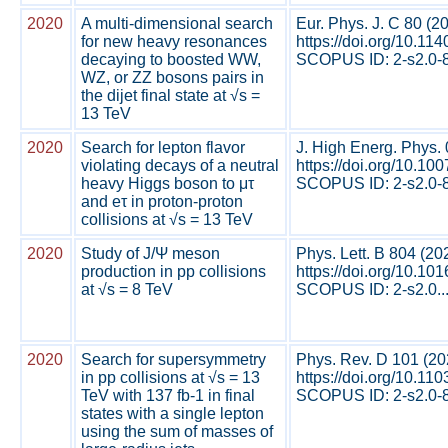
2020
A multi-dimensional search
Eur. Phys. J. C 80 (2
for new heavy resonances
https://doi.org/10.1
decaying to boosted WW,
SCOPUS ID: 2-s2.0-8
WZ, or ZZ bosons pairs in
the dijet final state at √s =
13 TeV
2020
Search for lepton flavor
J. High Energ. Phys.
violating decays of a neutral
https://doi.org/10.1
heavy Higgs boson to μτ
SCOPUS ID: 2-s2.0-8
and eτ in proton-proton
collisions at √s = 13 TeV
2020
Study of J/Ψ meson
Phys. Lett. B 804 (2
production in pp collisions
https://doi.org/10.10
at √s = 8 TeV
SCOPUS ID: 2-s2.0..
2020
Search for supersymmetry
Phys. Rev. D 101 (2
in pp collisions at √s = 13
https://doi.org/10.1
TeV with 137 fb-1 in final
SCOPUS ID: 2-s2.0-8
states with a single lepton
using the sum of masses of