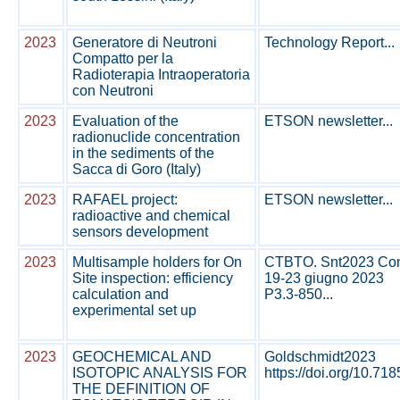
2023
Generatore di Neutroni
Technology Report...
Compatto per la
Radioterapia Intraoperatoria
con Neutroni
2023
Evaluation of the
ETSON newsletter...
radionuclide concentration
in the sediments of the
Sacca di Goro (Italy)
2023
RAFAEL project:
ETSON newsletter...
radioactive and chemical
sensors development
2023
Multisample holders for On
CTBTO. Snt2023 Conf
Site inspection: efficiency
19-23 giugno 2023
calculation and
P3.3-850...
experimental set up
2023
GEOCHEMICAL AND
Goldschmidt2023
ISOTOPIC ANALYSIS FOR
https://doi.org/10.71
THE DEFINITION OF