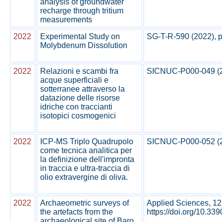
analysis of groundwater
recharge through tritium
measurements
2022
Experimental Study on
SG-T-R-590 (2022), pp
Molybdenum Dissolution
2022
Relazioni e scambi fra
SICNUC-P000-049 (202
acque superficiali e
sotterranee attraverso la
datazione delle risorse
idriche con traccianti
isotopici cosmogenici
2022
ICP-MS Triplo Quadrupolo
SICNUC-P000-052 (202
come tecnica analitica per
la definizione dell'impronta
in traccia e ultra-traccia di
olio extravergine di oliva.
2022
Archaeometric surveys of
Applied Sciences, 12
the artefacts from the
https://doi.org/10.3
archaeological site of Baro
...