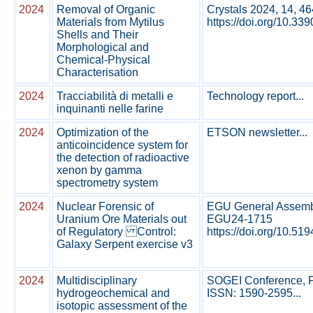
2024
Removal of Organic
Crystals 2024, 14, 46
Materials from Mytilus
https://doi.org/10.33
Shells and Their
Morphological and
Chemical-Physical
Characterisation
2024
Tracciabilità di metalli e
Technology report...
inquinanti nelle farine
2024
Optimization of the
ETSON newsletter...
anticoincidence system for
the detection of radioactive
xenon by gamma
spectrometry system
2024
Nuclear Forensic of
EGU General Assembly
Uranium Ore Materials out
EGU24-1715
of Regulatory Control:
https://doi.org/10.519
Galaxy Serpent exercise v3
2024
Multidisciplinary
SOGEI Conference, Per
hydrogeochemical and
ISSN: 1590-2595...
isotopic assessment of the