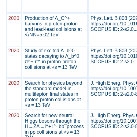
2020
Production of Λ_C^+
Phys. Lett. B 803 (2
baryons in proton-proton
https://doi.org/10.10
and lead-lead collisions at
SCOPUS ID: 2-s2.0..
√𝑠NN=5.02 TeV
2020
Study of excited Λ_b^0
Phys. Lett. B 803 (2
states decaying to Λ_b^0
https://doi.org/10.10
π^+ π^-in proton-proton
SCOPUS ID: 2-s2.0..
collisions at √s = 13 TeV
2020
Search for physics beyond
J. High Energ. Phys.
the standard model in
https://doi.org/10.1
multilepton final states in
SCOPUS ID: 2-s2.0-8
proton-proton collisions at
√s = 13 TeV
2020
Search for new neutral
J. High Energ. Phys.
Higgs bosons through the
https://doi.org/10.1
H→ZA→l^+ l^- bb ̅ process
SCOPUS ID: 2-s2.0-8
in pp collisions at √s = 13