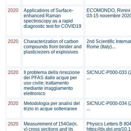
2020
Applications of Surface-
ECOMONDO, Rimini (
enhanced Raman
03-15 novembre 2020
spectroscopy as a rapid
diagnostic test for COVID19
2020
Characterization of carbon
2nd Scientific Inter
compounds from binder and
Rome (Italy)...
plasticiezers of explosives
2020
Il problema della rimozione
SICNUC-P000-033 (20
dei PFAS dalle acque per
...
uso civile: trattamento
mediante irraggiamento
elettronico
2020
Metodologia per analisi del
SICNUC-P000-034 (20
trizio in acque sotterranee
...
2020
Measurement of 154Ge(n,
Physics Letters B 80
γ) cross sections and its
https://dx.doi.org/10