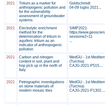
2021
Tritium as a marker for
Goldschmidt
anthropogenic pollution and
04-09 luglio 2021...
for the vulnerability
assessment of groundwater
systems
2021
Electrolytic enrichment
SIMP2021
method for the
https://www.geoscie
determination of tritium in
sessione2=11
aquifers: tritium as an
...
indicator of anthropogenic
pollution
2021
Carbon and nitrogen
MedGU - 1st Mediterr
content in soil, plant and
(Turchia)
hop pick up in the north of
CAJG-2021-P515....
Italy
2021
Petrographic investigations
MedGU - 1st Mediterr
on stone materials of
(Turchia)
modern mosaic tiles
CAJG-2021-P1302....