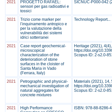
2021
PROGETTO RAFAEL:
SICNUC-P000-042 (202
sensori per gas radioattivi e
tossici
2021
Trizio come marker per
Technology Report...
l'inquinamento antropico e
per la valutazione della
vulnerabilità dei sistemi
idrici sotterranei
2021
Case report geochemical-
Heritage (2021), 4(4)
microscopical
https://doi.org/10.33
characterization of the
Scopus ID: 2-s2.0-851
deterioration of stone
surfaces in the cloister of
Santa Maria in Vado
(Ferrara, Italy)
2021
Petrographic and physical-
Materials (2021), 14,
mechanical investigation of
https://doi.org/10.3
natural aggregates for
Scopus ID: 2-s2.0-85
concrete mixtures
2021
High Performance
ISBN: 978-88-8286-4