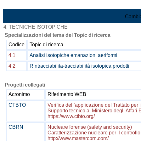
Vai al contenuto
Cambia
4. TECNICHE ISOTOPICHE
Specializzazioni del tema del Topic di ricerca
Codice
Topic di ricerca
4.1
Analisi isotopiche emanazioni aeriformi
4.2
Rintracciabilita-tracciabilità isotopica prodotti
Progetti collegati
Acronimo
Riferimento WEB
CTBTO
Verifica dell’applicazione del Trattato per 
Supporto tecnico al Ministero degli Affari 
https://www.ctbto.org/
CBRN
Nucleare forense (safety and security)
Caratterizzazione nucleare per il controllo de
http://www.mastercbrn.com/