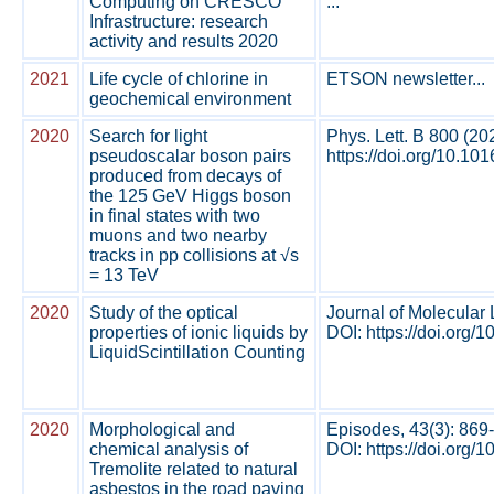
Computing on CRESCO
...
Infrastructure: research
activity and results 2020
2021
Life cycle of chlorine in
ETSON newsletter...
geochemical environment
2020
Search for light
Phys. Lett. B 800 (2
pseudoscalar boson pairs
https://doi.org/10.10
produced from decays of
the 125 GeV Higgs boson
in final states with two
muons and two nearby
tracks in pp collisions at √s
= 13 TeV
2020
Study of the optical
Journal of Molecular 
properties of ionic liquids by
DOI: https://doi.org/1
LiquidScintillation Counting
2020
Morphological and
Episodes, 43(3): 869
chemical analysis of
DOI: https://doi.org/
Tremolite related to natural
asbestos in the road paving