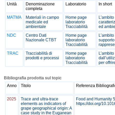
Unità
Denominazione
Laboratorio
In short
completa
MATMA
Materiali in campo
Home page
L’ambito 
medicale ed
laboratorio
caratteri
ambientale
Tracciabilità
ed ambien
NDC
Centro Dati
Home page
L’ambito 
Nazionale CTBT
laboratorio
supporto 
Tracciabilità
rappresen
TRAC
Tracciabilità di
Home page
L’ambito 
prodotti e processi
laboratorio
dall’util
Tracciabilità
per offrir
Bibliografia prodotta sul topic
Anno
Titolo
Referenza Bibliograf
2025
Trace and ultra-trace
Food and Humanity 5
elements as indicators of
https://doi.org/10.10
grape geographical origin: A
case study in the Euganean