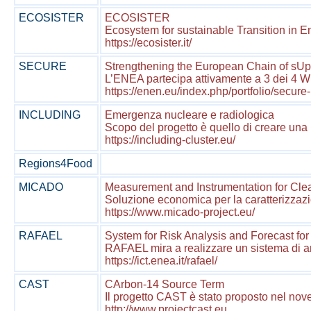
ECOSISTER
ECOSISTER
Ecosystem for sustainable Transition in Em
https://ecosister.it/
SECURE
Strengthening the European Chain of sUpp
L’ENEA partecipa attivamente a 3 dei 4 WPs
https://enen.eu/index.php/portfolio/secure-
INCLUDING
Emergenza nucleare e radiologica
Scopo del progetto è quello di creare una Fe
https://including-cluster.eu/
Regions4Food
MICADO
Measurement and Instrumentation for Cl
Soluzione economica per la caratterizzazion
https://www.micado-project.eu/
RAFAEL
System for Risk Analysis and Forecast for 
RAFAEL mira a realizzare un sistema di anal
https://ict.enea.it/rafael/
CAST
CArbon-14 Source Term
Il progetto CAST è stato proposto nel nove
http://www.projectcast.eu