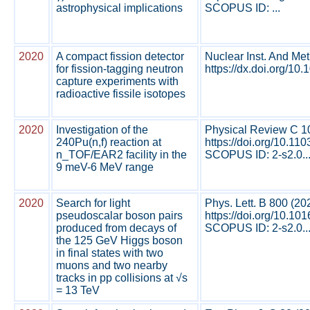
astrophysical implications
SCOPUS ID: ...
2020
A compact fission detector
Nuclear Inst. And Me
for fission-tagging neutron
https://dx.doi.org/10.1
capture experiments with
radioactive fissile isotopes
2020
Investigation of the
Physical Review C 1
240Pu(n,f) reaction at
https://doi.org/10.1
n_TOF/EAR2 facility in the
SCOPUS ID: 2-s2.0..
9 meV-6 MeV range
2020
Search for light
Phys. Lett. B 800 (2
pseudoscalar boson pairs
https://doi.org/10.10
produced from decays of
SCOPUS ID: 2-s2.0..
the 125 GeV Higgs boson
in final states with two
muons and two nearby
tracks in pp collisions at √s
= 13 TeV