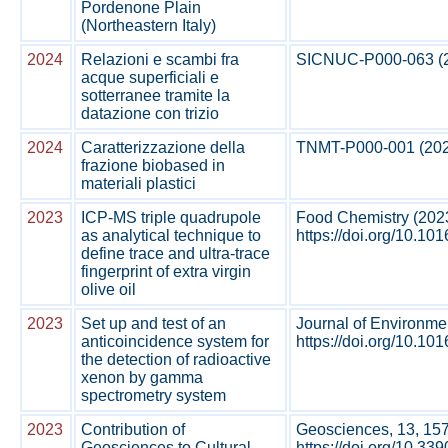
Pordenone Plain
(Northeastern Italy)
2024
Relazioni e scambi fra
SICNUC-P000-063 (202
acque superficiali e
sotterranee tramite la
datazione con trizio
2024
Caratterizzazione della
TNMT-P000-001 (2024)
frazione biobased in
materiali plastici
2023
ICP-MS triple quadrupole
Food Chemistry (202
as analytical technique to
https://doi.org/10.10
define trace and ultra-trace
fingerprint of extra virgin
olive oil
2023
Set up and test of an
Journal of Environmen
anticoincidence system for
https://doi.org/10.1016
the detection of radioactive
xenon by gamma
spectrometry system
2023
Contribution of
Geosciences, 13, 157
Geosciences to Cultural
https://doi.org/10.3