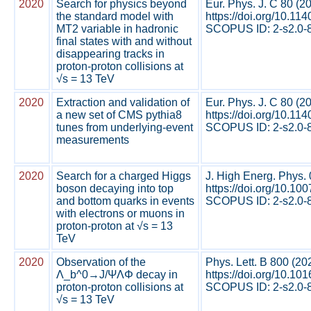
2020
Search for physics beyond
Eur. Phys. J. C 80 (2
the standard model with
https://doi.org/10.1
MT2 variable in hadronic
SCOPUS ID: 2-s2.0-8
final states with and without
disappearing tracks in
proton-proton collisions at
√s = 13 TeV
2020
Extraction and validation of
Eur. Phys. J. C 80 (2
a new set of CMS pythia8
https://doi.org/10.1
tunes from underlying-event
SCOPUS ID: 2-s2.0-8
measurements
2020
Search for a charged Higgs
J. High Energ. Phys.
boson decaying into top
https://doi.org/10.1
and bottom quarks in events
SCOPUS ID: 2-s2.0-8
with electrons or muons in
proton-proton at √s = 13
TeV
2020
Observation of the
Phys. Lett. B 800 (2
Λ_b^0→J/ΨΛΦ decay in
https://doi.org/10.10
proton-proton collisions at
SCOPUS ID: 2-s2.0-8.
√s = 13 TeV