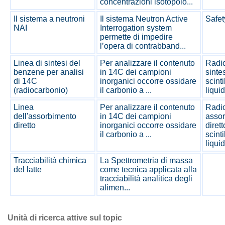
concentrazioni isotopolo...
Il sistema a neutroni
Il sistema Neutron Active
Safet
NAI
Interrogation system
permette di impedire
l’opera di contrabband...
Linea di sintesi del
Per analizzare il contenuto
Radio
benzene per analisi
in 14C dei campioni
sinte
di 14C
inorganici occorre ossidare
scint
(radiocarbonio)
il carbonio a ...
liqui
Linea
Per analizzare il contenuto
Radio
dell'assorbimento
in 14C dei campioni
asso
diretto
inorganici occorre ossidare
dirett
il carbonio a ...
scint
liqui
Tracciabilità chimica
La Spettrometria di massa
del latte
come tecnica applicata alla
tracciabilità analitica degli
alimen...
Unità di ricerca attive sul topic