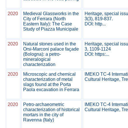
2020
Medieval Glassworks in the
Heritage, special iss
City of Ferrara (North
3(3), 819-837.
Eastern Italy): The Case
DOI: http...
Study of Piazza Municipale
2020
Natural stones used in the
Heritage, special iss
Orsi-Marconi palace façade
3, 1109-1124
(Bologna): a petro-
DOI: https:...
mineralogical
characterization
2020
Microscopic and chemical
IMEKO TC-4 Internati
characterization of metal
Cultural Heritage, Tren
slags found at the Porta
Paola excavation in Ferrara
2020
Petro-archaeometric
IMEKO TC-4 Internati
characterization of historical
Cultural Heritage, Tren
mortars in the city of
Ravenna (Italy)