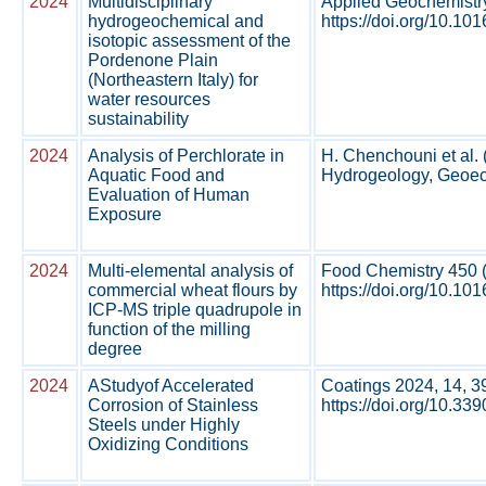
2024
Multidisciplinary
Applied Geochemistr
hydrogeochemical and
https://doi.org/10.1
isotopic assessment of the
Pordenone Plain
(Northeastern Italy) for
water resources
sustainability
2024
Analysis of Perchlorate in
H. Chenchouni et al. 
Aquatic Food and
Hydrogeology, Geoeco
Evaluation of Human
Exposure
2024
Multi-elemental analysis of
Food Chemistry 450 
commercial wheat flours by
https://doi.org/10.10
ICP-MS triple quadrupole in
function of the milling
degree
2024
AStudyof Accelerated
Coatings 2024, 14, 3
Corrosion of Stainless
https://doi.org/10.33
Steels under Highly
Oxidizing Conditions