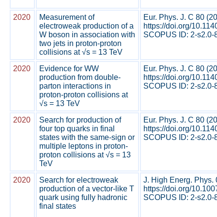
2020
Measurement of
Eur. Phys. J. C 80 (2
electroweak production of a
https://doi.org/10.1
W boson in association with
SCOPUS ID: 2-s2.0-8
two jets in proton-proton
collisions at √s = 13 TeV
2020
Evidence for WW
Eur. Phys. J. C 80 (2
production from double-
https://doi.org/10.1
parton interactions in
SCOPUS ID: 2-s2.0-8
proton-proton collisions at
√s = 13 TeV
2020
Search for production of
Eur. Phys. J. C 80 (2
four top quarks in final
https://doi.org/10.1
states with the same-sign or
SCOPUS ID: 2-s2.0-8
multiple leptons in proton-
proton collisions at √s = 13
TeV
2020
Search for electroweak
J. High Energ. Phys.
production of a vector-like T
https://doi.org/10.1
quark using fully hadronic
SCOPUS ID: 2-s2.0-8
final states