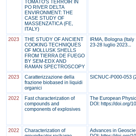
TOMATO'S TERROIR IN
PO RIVER DELTA
ENVIRONMENT: THE
CASE STUDY OF
MASSENZATICA (FE,
ITALY)
2023
THE STUDY OF ANCIENT
IRMA, Bologna (Italy
COOKING TECHNIQUES
23-28 luglio 2023...
OF MOLLUSK SHELLS
FROM TIERRA DE FUEGO
BY SEM-EDX AND
RAMAN SPECTROSCOPY
2023
Caratterizzazione della
SICNUC-P000-053 (202
frazione biobased in liquidi
organici
2022
Fast characterization of
The European Physica
compounds and
DOI: https://doi.org/
components of explosives
2022
Characterization of
Advances in Geoscien
groundwater recharge
DOI: https://doi.org