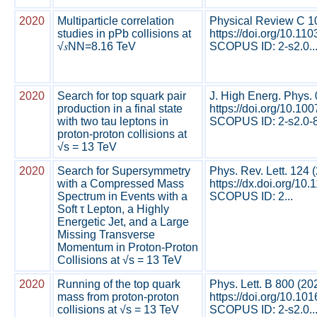
2020
Multiparticle correlation
Physical Review C 1
studies in pPb collisions at
https://doi.org/10.1
√𝑠NN=8.16 TeV
SCOPUS ID: 2-s2.0..
2020
Search for top squark pair
J. High Energ. Phys.
production in a final state
https://doi.org/10.1
with two tau leptons in
SCOPUS ID: 2-s2.0-8
proton-proton collisions at
√s = 13 TeV
2020
Search for Supersymmetry
Phys. Rev. Lett. 124
with a Compressed Mass
https://dx.doi.org/1
Spectrum in Events with a
SCOPUS ID: 2...
Soft τ Lepton, a Highly
Energetic Jet, and a Large
Missing Transverse
Momentum in Proton-Proton
Collisions at √s = 13 TeV
2020
Running of the top quark
Phys. Lett. B 800 (2
mass from proton-proton
https://doi.org/10.10
collisions at √s = 13 TeV
SCOPUS ID: 2-s2.0..