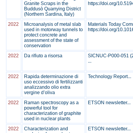
Granite Scraps in the
https://doi.org/10.519
Buddusò Quarrying District
(Northern Sardina, Italy)
2022
Microanalysis of metal slab
Materials Today Comm
used in motorway tunnels to
https://doi.org/10.10
protect concrete and
assessment of the state of
conservation
2022
Da rifiuto a risorsa
SICNUC-P000-051 (
...
2022
Rapida determinazione di
Technology Report...
uso eccessivo di fertilizzanti
analizzando olio extra
vergine d’oliva
2022
Raman spectroscopy as a
ETSON newsletter...
powerful tool for
characterization of graphite
used in nuclear plants
2022
Characterization and
ETSON newsletter...