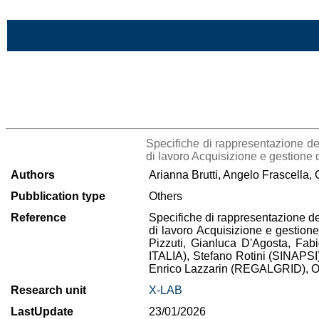
Skip to Main Content
>List all the bibliography
Specifiche di rappresentazione 
di lavoro Acquisizione e gestione d
Authors
Arianna Brutti, Angelo Frascella, 
Pubblication type
Others
Reference
Specifiche di rappresentazione 
di lavoro Acquisizione e gestione 
Pizzuti, Gianluca D'Agosta, Fab
ITALIA), Stefano Rotini (SINAP
Enrico Lazzarin (REGALGRID), O
Research unit
X-LAB
LastUpdate
23/01/2026