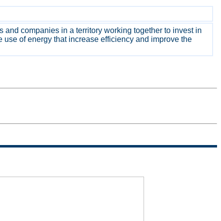
nd companies in a territory working together to invest in
 use of energy that increase efficiency and improve the
Sitemap
Termini di
uso
Politica sulla