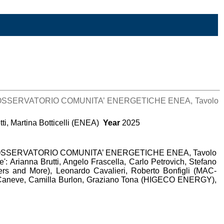
orma CER, OSSERVATORIO COMUNITA’ ENERGETICHE ENEA, Tavolo
ti, Martina Botticelli (ENEA)
Year
2025
orma CER, OSSERVATORIO COMUNITA’ ENERGETICHE ENEA, Tavolo
e': Arianna Brutti, Angelo Frascella, Carlo Petrovich, Stefano
ters and More), Leonardo Cavalieri, Roberto Bonfigli (MAC-
o Caneve, Camilla Burlon, Graziano Tona (HIGECO ENERGY),