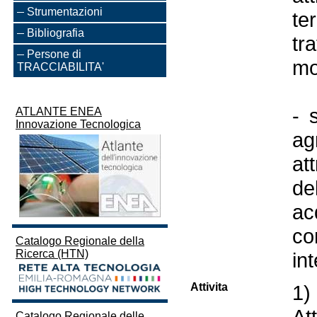
Strumentazioni
te
Bibliografia
tr
Persone di
mo
TRACCIABILITA'
- 
ATLANTE ENEA
Innovazione Tecnologica
ag
at
de
ac
co
Catalogo Regionale della
Ricerca (HTN)
in
Attivita
1)
At
Catalogo Regionale delle