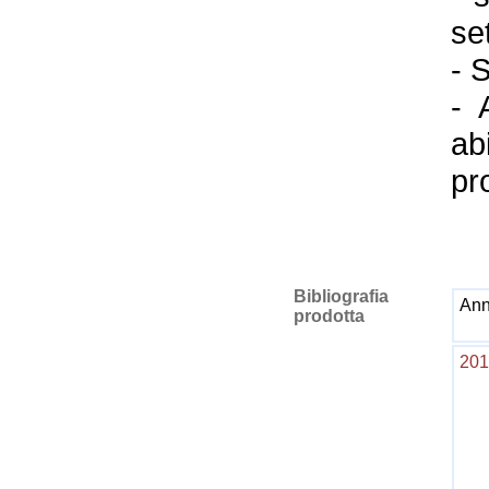
se
- 
- 
ab
pr
Bibliografia
An
prodotta
201