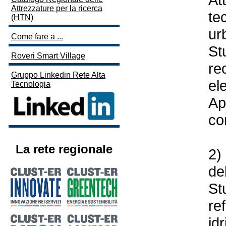
Attrezzature per la ricerca
te
(HTN)
ur
Come fare a ...
St
Roveri Smart Village
re
Gruppo Linkedin Rete Alta
ele
Tecnologia
Ap
co
La rete regionale
2)
de
St
re
id