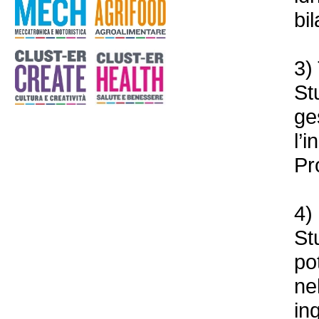
bil
3)
St
ge
l’
Pr
4)
St
po
ne
in