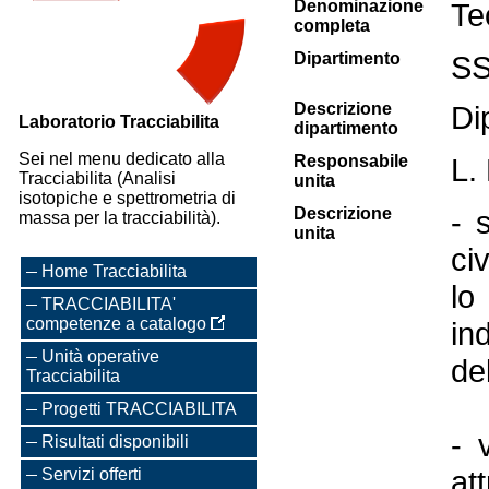
Denominazione
Te
completa
Dipartimento
S
Descrizione
Dip
Laboratorio Tracciabilita
dipartimento
Sei nel menu dedicato alla
Responsabile
L.
Tracciabilita (Analisi
unita
isotopiche e spettrometria di
Descrizione
- 
massa per la tracciabilità).
unita
civ
Home Tracciabilita
lo
TRACCIABILITA'
competenze a catalogo
in
Unità operative
de
Tracciabilita
Progetti TRACCIABILITA
- 
Risultati disponibili
at
Servizi offerti