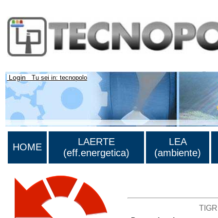
Login
Tu sei in: tecnopolo
LAERTE
LEA
HOME
(eff.energetica)
(ambiente)
Lista di tutte le unità di ric
TIGR