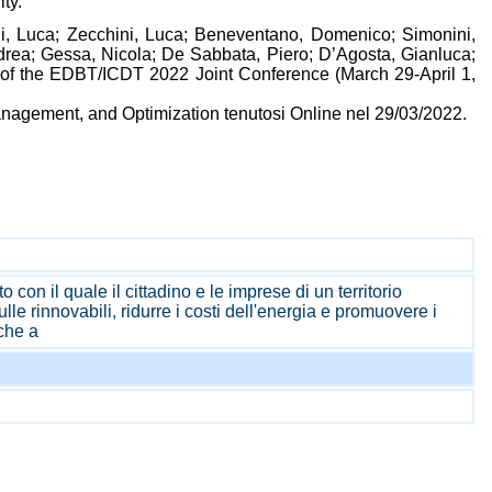
ty.
li, Luca; Zecchini, Luca; Beneventano, Domenico; Simonini,
drea; Gessa, Nicola; De Sabbata, Piero; D’Agosta, Gianluca;
s of the EDBT/ICDT 2022 Joint Conference (March 29-April 1,
anagement, and Optimization tenutosi Online nel 29/03/2022.
on il quale il cittadino e le imprese di un territorio
le rinnovabili, ridurre i costi dell'energia e promuovere i
 che a