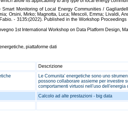
 which allow its applicability to any type of local energy communi
e Smart Monitoring of Local Energy Communities / Gagliardel
ia; Orsini, Mirko; Magnotta, Luca; Mescoli, Emma; Livaldi, An
i, Fabio. - 3135:(2022). Published in the Workshop Proceeding
onvegno 1st International Workshop on Data Platform Design, M
energetiche, piattaforme dati
Descrizione
tiche
Le Comunita' energetiche sono uno strumento c
possono collaborare assieme per investire sul
comportamenti virtuosi nell'uso dell'energia
Calcolo ad alte prestazioni - big data