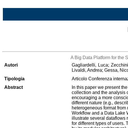
Vai al contenuto
Lista di tutta la bibliografia
A Big Data Platform for the
Autori
Gagliardelli, Luca; Zecchi
Livaldi, Andrea; Gessa, Nic
Tipologia
Articolo Conferenza interna
Abstract
In this paper we present t
collection and the analysis
encouraging a more conscio
different nature (e.g., desc
heterogeneous format from m
Workflow and a Data Lake Wo
illustrate several dataflows
for different types of users.