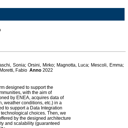
o
schi, Sonia; Orsini, Mirko; Magnotta, Luca; Mescoli, Emma;
Moretti, Fabio
Anno
2022
rm designed to support the
mmunities, with the aim of
ioned by ENEA, acquires data of
 weather conditions, etc.) in a
d to support a Data Integration
r technological choices. Then, we
offered by the designed architecture
lity and scalability (guaranteed