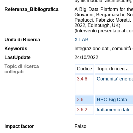
by its modular architecture),
Referenza_Bibliografica
A Big Data Platform for th
Giovanni; Bergamaschi, Son
Paolucci, Fabrizio; Morett
2022, Edinburgh, UK)
(Intervento presentato al c
Unita di Ricerca
X-LAB
Keywords
Integrazione dati, comunità 
LastUpdate
24/10/2022
Topic di ricerca
Codice
Topic di ricerca
collegati
3.4.6
Comunita' energe
3.6
HPC-Big Data
3.6.2
trattamento dati
impact factor
Falso