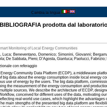
Cambia la lingua
BIBLIOGRAFIA prodotta dal laboratori
 Smart Monitoring of Local Energy Communities
ni, Luca; Beneventano, Domenico; Simonini, Giovanni; Bergama
ola; De Sabbata, Piero; D’Agosta, Gianluca; Paolucci, Fabrizio; 
zionale con referaggio
he Energy Community Data Platform (ECDP), a middleware platfo
 of big data about the energy consumption inside local energy co
us use of energy by the users. The big data platform, commiss
ribing the measurement of the energy consumption and production,
ultiple sources. We describe the architecture of ECDP, designe
rkflow, conceived for different uses of the data, motivating ou
 reflecting real-world use cases, which highlight the advantages 
 The main strengths of the presented big data platform are flexibi