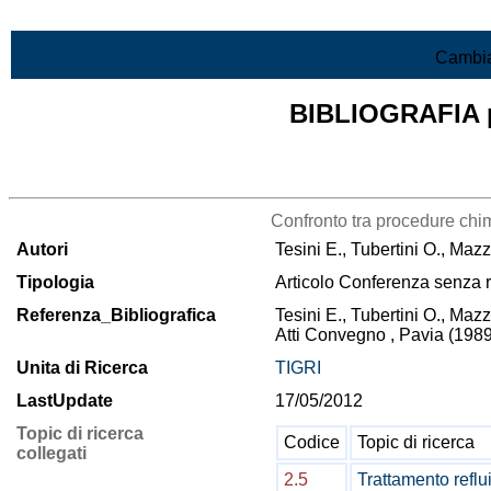
Vai al contenuto
Cambia
BIBLIOGRAFIA pr
Lista di tutta la bibliografia
Confronto tra procedure chim
Autori
Tesini E., Tubertini O., Mazz
Tipologia
Articolo Conferenza senza 
Referenza_Bibliografica
Tesini E., Tubertini O., Mazz
Atti Convegno , Pavia (1989
Unita di Ricerca
TIGRI
LastUpdate
17/05/2012
Topic di ricerca
Codice
Topic di ricerca
collegati
2.5
Trattamento reflu