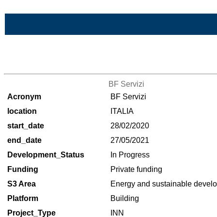
Skip to Main Content
>List of all the projects
BF Servizi
Acronym
BF Servizi
location
ITALIA
start_date
28/02/2020
end_date
27/05/2021
Development_Status
In Progress
Funding
Private funding
S3 Area
Energy and sustainable deve
Platform
Building
Project_Type
INN