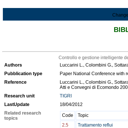
Skip to Main Content
Change
BIB
>List all the bibliography
Controllo e gestione intelligente d
Authors
Luccarini L., Colombini G., Sottar
Pubblication type
Paper National Conference with r
Reference
Luccarini L., Colombini G., Sottara
Atti e Convegni di Ecomondo 200
Research unit
TIGRI
LastUpdate
18/04/2012
Related research
Code
Topic
topics
2.5
Trattamento reflui